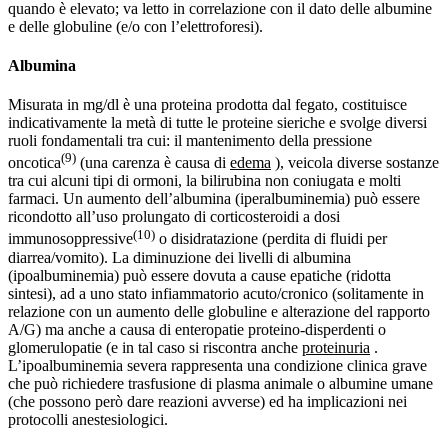
quando è elevato; va letto in correlazione con il dato delle albumine
e delle globuline (e/o con l’elettroforesi).
Albumina
Misurata in mg/dl è una proteina prodotta dal fegato, costituisce
indicativamente la metà di tutte le proteine sieriche e svolge diversi
ruoli fondamentali tra cui: il mantenimento della pressione
(9)
oncotica
(una carenza è causa di
edema
), veicola diverse sostanze
tra cui alcuni tipi di ormoni, la bilirubina non coniugata e molti
farmaci. Un aumento dell’albumina (iperalbuminemia) può essere
ricondotto all’uso prolungato di corticosteroidi a dosi
(10)
immunosoppressive
o disidratazione (perdita di fluidi per
diarrea/vomito). La diminuzione dei livelli di albumina
(ipoalbuminemia) può essere dovuta a cause epatiche (ridotta
sintesi), ad a uno stato infiammatorio acuto/cronico (solitamente in
relazione con un aumento delle globuline e alterazione del rapporto
A/G) ma anche a causa di enteropatie proteino-disperdenti o
glomerulopatie (e in tal caso si riscontra anche
proteinuria
.
L’ipoalbuminemia severa rappresenta una condizione clinica grave
che può richiedere trasfusione di plasma animale o albumine umane
(che possono però dare reazioni avverse) ed ha implicazioni nei
protocolli anestesiologici.