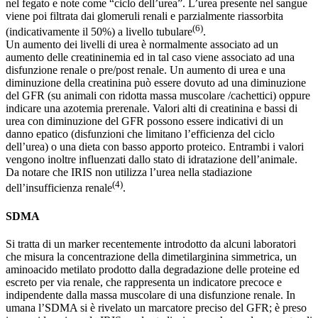
nel fegato e note come “ciclo dell’urea”. L’urea presente nel sangue
viene poi filtrata dai glomeruli renali e parzialmente riassorbita
(6)
(indicativamente il 50%) a livello tubulare
.
Un aumento dei livelli di urea è normalmente associato ad un
aumento delle creatininemia ed in tal caso viene associato ad una
disfunzione renale o pre/post renale. Un aumento di urea e una
diminuzione della creatinina può essere dovuto ad una diminuzione
del GFR (su animali con ridotta massa muscolare /cachettici) oppure
indicare una azotemia prerenale. Valori alti di creatinina e bassi di
urea con diminuzione del GFR possono essere indicativi di un
danno epatico (disfunzioni che limitano l’efficienza del ciclo
dell’urea) o una dieta con basso apporto proteico. Entrambi i valori
vengono inoltre influenzati dallo stato di idratazione dell’animale.
Da notare che IRIS non utilizza l’urea nella stadiazione
(4)
dell’insufficienza renale
.
SDMA
Si tratta di un marker recentemente introdotto da alcuni laboratori
che misura la concentrazione della dimetilarginina simmetrica, un
aminoacido metilato prodotto dalla degradazione delle proteine ed
escreto per via renale, che rappresenta un indicatore precoce e
indipendente dalla massa muscolare di una disfunzione renale. In
umana l’SDMA si è rivelato un marcatore preciso del GFR; è preso