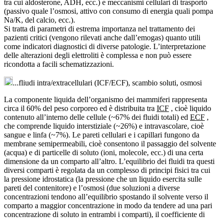
tra cui aldosterone, ADH, ecc.) e meccanismi cellulari di trasporto
(passivo quale l’osmosi, attivo con consumo di energia quali pompa
Na/K, del calcio, ecc.).
Si tratta di parametri di estrema importanza nel trattamento dei
pazienti critici (vengono rilevati anche dall’emogas) quanto utili
come indicatori diagnostici di diverse patologie. L’interpretazione
delle alterazioni degli elettroliti è complessa e non può essere
ricondotta a facili schematizzazioni.
...fliudi intra/extracellulari (ICF/ECF), scambio soluti, osmosi
La componente liquida dell’organismo dei mammiferi rappresenta
circa il 60% del peso corporeo ed è distribuita tra
ICF
, cioè liquido
contenuto all’interno delle cellule (~67% dei fluidi totali) ed
ECF
,
che comprende liquido interstiziale (~26%) e intravascolare, cioè
sangue e linfa (~7%). Le pareti cellulari e i capillari fungono da
membrane semipermeabili, cioè consentono il passaggio del solvente
(acqua) e di particelle di soluto (ioni, molecole, ecc.) di una certa
dimensione da un comparto all’altro. L’equilibrio dei fluidi tra questi
diversi comparti è regolata da un complesso di principi fisici tra cui
la pressione idrostatica (la pressione che un liquido esercita sulle
pareti del contenitore) e l’osmosi (due soluzioni a diverse
concentrazioni tendono all’equilibrio spostando il solvente verso il
comparto a maggior concentrazione in modo da tendere ad una pari
concentrazione di soluto in entrambi i comparti), il coefficiente di