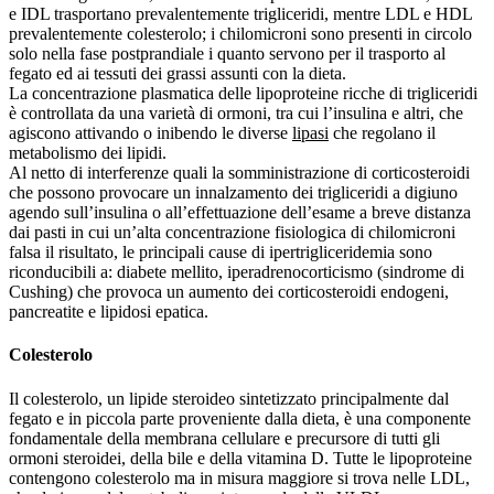
e IDL trasportano prevalentemente trigliceridi, mentre LDL e HDL
prevalentemente colesterolo; i chilomicroni sono presenti in circolo
solo nella fase postprandiale i quanto servono per il trasporto al
fegato ed ai tessuti dei grassi assunti con la dieta.
La concentrazione plasmatica delle lipoproteine ricche di trigliceridi
è controllata da una varietà di ormoni, tra cui l’insulina e altri, che
agiscono attivando o inibendo le diverse
lipasi
che regolano il
metabolismo dei lipidi.
Al netto di interferenze quali la somministrazione di corticosteroidi
che possono provocare un innalzamento dei trigliceridi a digiuno
agendo sull’insulina o all’effettuazione dell’esame a breve distanza
dai pasti in cui un’alta concentrazione fisiologica di chilomicroni
falsa il risultato, le principali cause di ipertrigliceridemia sono
riconducibili a: diabete mellito, iperadrenocorticismo (sindrome di
Cushing) che provoca un aumento dei corticosteroidi endogeni,
pancreatite e lipidosi epatica.
Colesterolo
Il colesterolo, un lipide steroideo sintetizzato principalmente dal
fegato e in piccola parte proveniente dalla dieta, è una componente
fondamentale della membrana cellulare e precursore di tutti gli
ormoni steroidei, della bile e della vitamina D. Tutte le lipoproteine
contengono colesterolo ma in misura maggiore si trova nelle LDL,