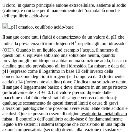
il cloro, in quanto principale anione extracellulare, assieme al sodio
(catione), è cruciale per il mantenimento dell’osmolalità nonché
dell’equilibrio acido-base.
...pH ematico, equilibrio acido-base
Il sangue come tutti i fluidi è caratterizzato da un valore di pH che
+
indica la prevalenza di ioni idrogeno H
rispetto agli ioni idrossido
-
(OH
). Quando in un liquido, ad esempio l’acqua, il numero di
questi ioni si equivale abbiamo una soluzione neutra, quando
prevalgono gli ioni idrogeno abbiamo una soluzione acida, basica o
alcalina quando prevalgono gli ioni idrossido. La misura è data dal
pH (espresso come il logaritmo in base 10 dell’inverso della
concentrazione degli ioni idrogeno) e il range va da 0 (fortemente
acida) a 14 (fortemente alcalina) dove 7 indica una soluzione neutra.
Il sangue è leggermente basico e deve rimanere in un range ristretto
(indicativamente 7.3 +/- 0.1: il valore preciso dipende dalle
macchine e dal fatto che si tratti di sangue venoso o arterioso):
qualunque scostamento da questi ristretti limiti è causa di gravi
alterazioni patologiche che possono avere esito letale dette acidosi e
alcalosi. Queste possono essere di origine
respiratoria, metabolica o
mista
. Il controllo dell’equilibrio acido-base è fondamentalmente
legato a tre sistemi: i sistemi tampone che consistono in una rapida
azione compensatoria (secondi) dovuta alla reazione di sostanze