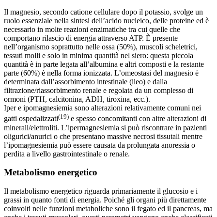
Il magnesio, secondo catione cellulare dopo il potassio, svolge un
ruolo essenziale nella sintesi dell’acido nucleico, delle proteine ed è
necessario in molte reazioni enzimatiche tra cui quelle che
comportano rilascio di energia attraverso ATP. È presente
nell’organismo soprattutto nelle ossa (50%), muscoli scheletrici,
tessuti molli e solo in minima quantità nel siero: questa piccola
quantità è in parte legata all’albumina e altri composti e la restante
parte (60%) è nella forma ionizzata. L’omeostasi del magnesio è
determinata dall’assorbimento intestinale (ileo) e dalla
filtrazione/riassorbimento renale e regolata da un complesso di
ormoni (PTH, calcitonina, ADH, tiroxina, ecc.).
Iper e ipomagnesiemia sono alterazioni relativamente comuni nei
(19)
gatti ospedalizzati
e spesso concomitanti con altre alterazioni di
minerali/elettroliti. L’ipermagnesiemia si può riscontrare in pazienti
oligurici/anurici o che presentano massive necrosi tissutali mentre
l’ipomagnesiemia può essere causata da prolungata anoressia o
perdita a livello gastrointestinale o renale.
Metabolismo energetico
Il metabolismo energetico riguarda primariamente il glucosio e i
grassi in quanto fonti di energia. Poiché gli organi più direttamente
coinvolti nelle funzioni metaboliche sono il fegato ed il pancreas, ma