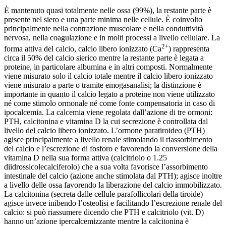
È mantenuto quasi totalmente nelle ossa (99%), la restante parte è
presente nel siero e una parte minima nelle cellule. È coinvolto
principalmente nella contrazione muscolare e nella conduttività
nervosa, nella coagulazione e in molti processi a livello cellulare. La
2+
forma attiva del calcio, calcio libero ionizzato (Ca
) rappresenta
circa il 50% del calcio sierico mentre la restante parte è legata a
proteine, in particolare albumina e in altri composti. Normalmente
viene misurato solo il calcio totale mentre il calcio libero ionizzato
viene misurato a parte o tramite emogasanalisi; la distinzione è
importante in quanto il calcio legato a proteine non viene utilizzato
né come stimolo ormonale né come fonte compensatoria in caso di
ipocalcemia. La calcemia viene regolata dall’azione di tre ormoni:
PTH, calcitonina e vitamina D la cui secrezione è controllata dal
livello del calcio libero ionizzato. L’ormone paratiroideo (PTH)
agisce principalmente a livello renale stimolando il riassorbimento
del calcio e l’escrezione di fosforo e favorendo la conversione della
vitamina D nella sua forma attiva (calcitriolo o 1.25
diidrossicolecalciferolo) che a sua volta favorisce l’assorbimento
intestinale del calcio (azione anche stimolata dal PTH); agisce inoltre
a livello delle ossa favorendo la liberazione del calcio immobilizzato.
La calcitonina (secreta dalle cellule parafollicolari della tiroide)
agisce invece inibendo l’osteolisi e facilitando l’escrezione renale del
calcio: si può riassumere dicendo che PTH e calcitriolo (vit. D)
hanno un’azione ipercalcemizzante mentre la calcitonina è