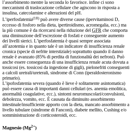
l’assorbimento mentre la seconda lo favorisce. infine ci sono
meccanismi di traslocazione cellulare che agiscono in risposta a
insulina, catecolamine e alterazioni del pH.
(18)
L’iperfosfatemia
può avere diverse cause (ipervitaminosi D,
eccesso di fosforo nella dieta, ipertiroidismo, acromegalia, ecc.) ma
la più comune è da ricercarsi nella riduzione del
GFR
che comporta
una diminuzione dell’escrezione di fosfati e conseguente aumento
dei livelli sierici. L’iperfosfatemia è quasi sempre associata
all’azotemia e in quanto tale è un indicatore di insufficienza renale
cronica (specie di nefrite interstiziale) soprattutto quando il danno
renale è avanzato (85% di perdita di funzionalità dei nefroni). Può
anche essere conseguenza di una insufficienza renale acuta dovuta a
tossicosi (es. tossicosi da ingestione di gigli), pielonefriti conseguenti
a calcoli uretrali/ureterali, sindrome di Conn (iperaldosteronismo
primario).
L’ipofosfatemia severa (quando è lieve è solitamente asintomatica)
può essere causa di importanti danni cellulari (es. anemia emolitica,
anormalità coagulative, ecc.), sintomi neuromuscolari/convulsioni,
debolezza, vomito, ecc. È causata da diminuito assorbimento
intestinale/insufficiente apporto con la dieta, mancato assorbimento a
livello tubulare (sindrome di Fanconi), diabete mellito, Cushing e/o
somministrazione di corticosteroidi, ecc.
2+
Magnesio (Mg
)