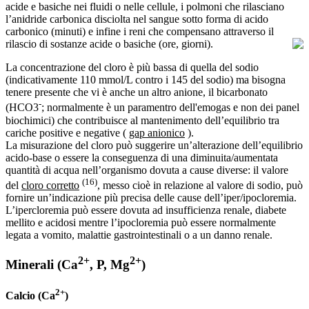
acide e basiche nei fluidi o nelle cellule, i polmoni che rilasciano
l’anidride carbonica disciolta nel sangue sotto forma di acido
carbonico (minuti) e infine i reni che compensano attraverso il
rilascio di sostanze acide o basiche (ore, giorni).
La concentrazione del cloro è più bassa di quella del sodio
(indicativamente 110 mmol/L contro i 145 del sodio) ma bisogna
tenere presente che vi è anche un altro anione, il bicarbonato
-
(HCO3
; normalmente è un paramentro dell'emogas e non dei panel
biochimici) che contribuisce al mantenimento dell’equilibrio tra
cariche positive e negative (
gap anionico
).
La misurazione del cloro può suggerire un’alterazione dell’equilibrio
acido-base o essere la conseguenza di una diminuita/aumentata
quantità di acqua nell’organismo dovuta a cause diverse: il valore
(16)
del
cloro corretto
, messo cioè in relazione al valore di sodio, può
fornire un’indicazione più precisa delle cause dell’iper/ipocloremia.
L’ipercloremia può essere dovuta ad insufficienza renale, diabete
mellito e acidosi mentre l’ipocloremia può essere normalmente
legata a vomito, malattie gastrointestinali o a un danno renale.
2+
2+
Minerali (Ca
, P, Mg
)
2+
Calcio (Ca
)