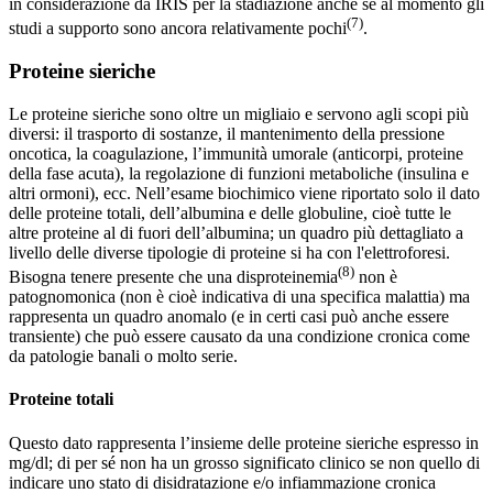
in considerazione da IRIS per la stadiazione anche se al momento gli
(7)
studi a supporto sono ancora relativamente pochi
.
Proteine sieriche
Le proteine sieriche sono oltre un migliaio e servono agli scopi più
diversi: il trasporto di sostanze, il mantenimento della pressione
oncotica, la coagulazione, l’immunità umorale (anticorpi, proteine
della fase acuta), la regolazione di funzioni metaboliche (insulina e
altri ormoni), ecc. Nell’esame biochimico viene riportato solo il dato
delle proteine totali, dell’albumina e delle globuline, cioè tutte le
altre proteine al di fuori dell’albumina; un quadro più dettagliato a
livello delle diverse tipologie di proteine si ha con l'elettroforesi.
(8)
Bisogna tenere presente che una disproteinemia
non è
patognomonica (non è cioè indicativa di una specifica malattia) ma
rappresenta un quadro anomalo (e in certi casi può anche essere
transiente) che può essere causato da una condizione cronica come
da patologie banali o molto serie.
Proteine totali
Questo dato rappresenta l’insieme delle proteine sieriche espresso in
mg/dl; di per sé non ha un grosso significato clinico se non quello di
indicare uno stato di disidratazione e/o infiammazione cronica