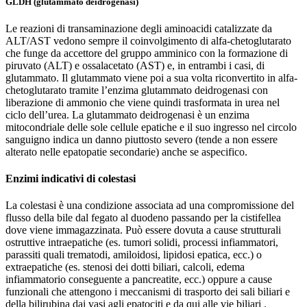
GLDH (glutammato deidrogenasi)
Le reazioni di transaminazione degli aminoacidi catalizzate da
ALT/AST vedono sempre il coinvolgimento di alfa-chetoglutarato
che funge da accettore del gruppo amminico con la formazione di
piruvato (ALT) e ossalacetato (AST) e, in entrambi i casi, di
glutammato. Il glutammato viene poi a sua volta riconvertito in alfa-
chetoglutarato tramite l’enzima glutammato deidrogenasi con
liberazione di ammonio che viene quindi trasformata in urea nel
ciclo dell’urea. La glutammato deidrogenasi è un enzima
mitocondriale delle sole cellule epatiche e il suo ingresso nel circolo
sanguigno indica un danno piuttosto severo (tende a non essere
alterato nelle epatopatie secondarie) anche se aspecifico.
Enzimi indicativi di colestasi
La colestasi è una condizione associata ad una compromissione del
flusso della bile dal fegato al duodeno passando per la cistifellea
dove viene immagazzinata. Può essere dovuta a cause strutturali
ostruttive intraepatiche (es. tumori solidi, processi infiammatori,
parassiti quali trematodi, amiloidosi, lipidosi epatica, ecc.) o
extraepatiche (es. stenosi dei dotti biliari, calcoli, edema
infiammatorio conseguente a pancreatite, ecc.) oppure a cause
funzionali che attengono i meccanismi di trasporto dei sali biliari e
della bilirubina dai vasi agli epatociti e da qui alle
vie biliari
.