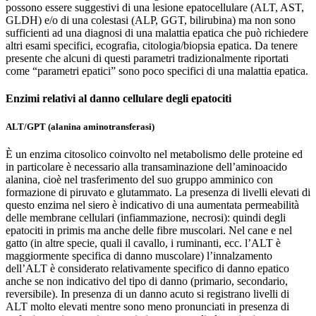
possono essere suggestivi di una lesione epatocellulare (ALT, AST,
GLDH) e/o di una colestasi (ALP, GGT, bilirubina) ma non sono
sufficienti ad una diagnosi di una malattia epatica che può richiedere
altri esami specifici, ecografia, citologia/biopsia epatica. Da tenere
presente che alcuni di questi parametri tradizionalmente riportati
come “parametri epatici” sono poco specifici di una malattia epatica.
Enzimi relativi al danno cellulare degli epatociti
ALT/GPT (alanina aminotransferasi)
È un enzima citosolico coinvolto nel metabolismo delle proteine ed
in particolare è necessario alla transaminazione dell’aminoacido
alanina, cioè nel trasferimento del suo gruppo amminico con
formazione di piruvato e glutammato. La presenza di livelli elevati di
questo enzima nel siero è indicativo di una aumentata permeabilità
delle membrane cellulari (infiammazione, necrosi): quindi degli
epatociti in primis ma anche delle fibre muscolari. Nel cane e nel
gatto (in altre specie, quali il cavallo, i ruminanti, ecc. l’ALT è
maggiormente specifica di danno muscolare) l’innalzamento
dell’ALT è considerato relativamente specifico di danno epatico
anche se non indicativo del tipo di danno (primario, secondario,
reversibile). In presenza di un danno acuto si registrano livelli di
ALT molto elevati mentre sono meno pronunciati in presenza di