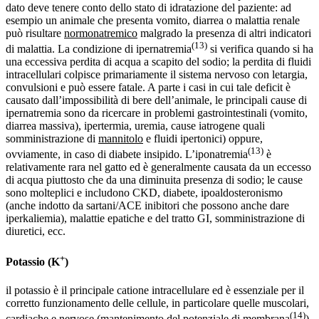
dato deve tenere conto dello stato di idratazione del paziente: ad
esempio un animale che presenta vomito, diarrea o malattia renale
può risultare
normonatremico
malgrado la presenza di altri indicatori
(13)
di malattia. La condizione di ipernatremia
si verifica quando si ha
una eccessiva perdita di acqua a scapito del sodio; la perdita di fluidi
intracellulari colpisce primariamente il sistema nervoso con letargia,
convulsioni e può essere fatale. A parte i casi in cui tale deficit è
causato dall’impossibilità di bere dell’animale, le principali cause di
ipernatremia sono da ricercare in problemi gastrointestinali (vomito,
diarrea massiva), ipertermia, uremia, cause iatrogene quali
somministrazione di
mannitolo
e fluidi ipertonici) oppure,
(13)
ovviamente, in caso di diabete insipido. L’iponatremia
è
relativamente rara nel gatto ed è generalmente causata da un eccesso
di acqua piuttosto che da una diminuita presenza di sodio; le cause
sono molteplici e includono CKD, diabete, ipoaldosteronismo
(anche indotto da sartani/ACE inibitori che possono anche dare
iperkaliemia), malattie epatiche e del tratto GI, somministrazione di
diuretici, ecc.
+
Potassio (K
)
il potassio è il principale catione intracellulare ed è essenziale per il
corretto funzionamento delle cellule, in particolare quelle muscolari,
(14)
cardiache e nervose (mantenimento del potenziale di membrana
).