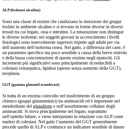
ALP (fosfatasi alcalina)
Sono una classe di enzimi che catalizzano la rimozione dei gruppi
fosfato in ambiente alcalino e si trovano in forme diverse in diversi
tessuti tra cui fegato, ossa e intestino. La misurazione non distingue
le diverse isoforme; nei soggetti giovani in accrescimento i livelli
fisiologici sono notevolmente superiori rispetto agli adulti per via
dell’aumento dell’isoforma ossea. Nel gatto, a differenza del cane, è
un parametro specifico ma poco sensibile a causa della breve emivita
e della bassa concentrazione di questo enzima negli epatociti. Gli
incrementi più significativi sono principalmente riconducibili a
colestasi extraepatica, lipidosi (spesso senza aumento della GGT),
neoplasia.
GGT (gamma glutamil transferasi)
Si tratta di un enzima coinvolto nel trasferimento di un gruppo
chimico (gruppi glutamminici) tra aminoacidi ed è importante nel
metabolismo del
glutadione
e nell’assorbimento cellulare degli
aminoacidi. Si trova principalmente nel fegato, soprattutto
nell’epitelio biliare, e viene interpretato in relazione con ALP come
marker di colestasi. Nel gatto l’aumento del GGT generalmente
precede quello di ALP e costituisce un indicatore sensibile di danno