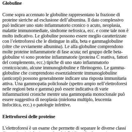
Globuline
Come sopra accennato le globuline rappresentano la frazione di
proteine sieriche ad esclusione dell’albumina. Il dato complessivo
può indicare uno stato infiammatorio cronico o acuto, neoplasia,
malattie immunomediate, sindrome nefrosica, ecc. e come tale non è
molto indicativo. Le globuline possono essere meglio caratterizzate
con l’elettroforesi che le distingue in alfa, beta e gammaglobuline
(oltre che ovviamente albumina). Le alfa-globuline comprendono
molte proteine infiammatorie di fase acuta; nel gruppo delle beta-
globuline vi sono proteine infiammatorie (proteina C reattiva, fattori
del complemento, ecc.) tipiche di uno stato infiammatorio
cronico/acuto, alcune immunoglobuline e fibrinogeno. Le gamma-
globuline che comprendono essenzialmente immunoglobuline
(anticorpi) possono generalmente indicare una risposta immunitaria
attiva. Una gammopatia policlonale (spettro ampio nell’elettroforesi
nelle regioni beta e gamma) può essere indicativa di varie
infiammazioni croniche mentre una gammopatia monoclonale può
essere suggestiva di neoplasia (mieloma multiplo, leucemia
linfocitica, ecc.) o patologie infettive.
Elettroforesi delle proteine
L'elettroforesi è un esame che permette di separare le diverse classi