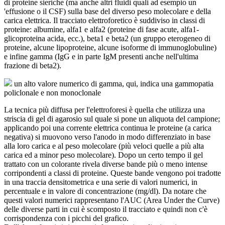
di proteine sieriche (ma anche altri fluidi quali ad esempio un
'effusione o il CSF) sulla base del diverso peso molecolare e della
carica elettrica. Il tracciato elettroforetico è suddiviso in classi di
proteine: albumine, alfa1 e alfa2 (proteine di fase acute, alfa1-
glicoproteina acida, ecc.), beta1 e beta2 (un gruppo eterogeneo di
proteine, alcune lipoproteine, alcune isoforme di immunoglobuline)
e infine gamma (IgG e in parte IgM presenti anche nell'ultima
frazione di beta2).
un alto valore numerico di gamma, qui, indica una gammopatia
policlonale e non monoclonale
La tecnica più diffusa per l'elettroforesi è quella che utilizza una
striscia di gel di agarosio sul quale si pone un aliquota del campione;
applicando poi una corrente elettrica continua le proteine (a carica
negativa) si muovono verso l'anodo in modo differenziato in base
alla loro carica e al peso molecolare (più veloci quelle a più alta
carica ed a minor peso molecolare). Dopo un certo tempo il gel
trattato con un colorante rivela diverse bande più o meno intense
corripondenti a classi di proteine. Queste bande vengono poi tradotte
in una traccia densitometrica e una serie di valori numerici, in
percentuale e in valore di concentrazione (mg/dl). Da notare che
questi valori numerici rappresentano l'AUC (Area Under the Curve)
delle diverse parti in cui è scomposto il tracciato e quindi non c'è
corrispondenza con i picchi del grafico.