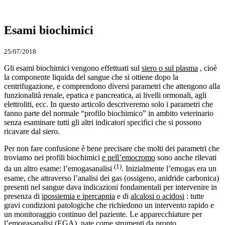
Esami biochimici
25/07/2018
Gli esami biochimici vengono effettuati sul
siero o sul plasma
, cioè
la componente liquida del sangue che si ottiene dopo la
centrifugazione, e comprendono diversi parametri che attengono alla
funzionalità renale, epatica e pancreatica, ai livelli ormonali, agli
elettroliti, ecc. In questo articolo descriveremo solo i parametri che
fanno parte del normale “profilo biochimico” in ambito veterinario
senza esaminare tutti gli altri indicatori specifici che si possono
ricavare dal siero.
Per non fare confusione è bene precisare che molti dei parametri che
troviamo nei profili biochimici
e nell’emocromo
sono anche rilevati
(1)
da un altro esame: l’emogasanalisi
. Inizialmente l’emogas era un
esame, che attraverso l’analisi dei gas (ossigeno, anidride carbonica)
presenti nel sangue dava indicazioni fondamentali per intervenire in
presenza di
ipossiemia e ipercapnia
e di
alcalosi o acidosi
: tutte
gravi condizioni patologiche che richiedono un intervento rapido e
un monitoraggio continuo del paziente. Le apparecchiature per
l’emogasanalisi (EGA), nate come strumenti da pronto