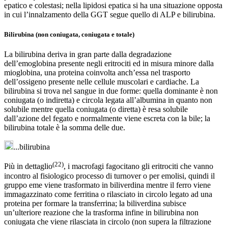
epatico e colestasi; nella lipidosi epatica si ha una situazione opposta
in cui l’innalzamento della GGT segue quello di ALP e bilirubina.
Bilirubina (non coniugata, coniugata e totale)
La bilirubina deriva in gran parte dalla degradazione
dell’emoglobina presente negli eritrociti ed in misura minore dalla
mioglobina, una proteina coinvolta anch’essa nel trasporto
dell’ossigeno presente nelle cellule muscolari e cardiache. La
bilirubina si trova nel sangue in due forme: quella dominante è non
coniugata (o indiretta) e circola legata all’albumina in quanto non
solubile mentre quella coniugata (o diretta) è resa solubile
dall’azione del fegato e normalmente viene escreta con la bile; la
bilirubina totale è la somma delle due.
...bilirubina
(22)
Più in dettaglio
, i macrofagi fagocitano gli eritrociti che vanno
incontro al fisiologico processo di turnover o per emolisi, quindi il
gruppo eme viene trasformato in biliverdina mentre il ferro viene
immagazzinato come ferritina o rilasciato in circolo legato ad una
proteina per formare la transferrina; la biliverdina subisce
un’ulteriore reazione che la trasforma infine in bilirubina non
coniugata che viene rilasciata in circolo (non supera la filtrazione