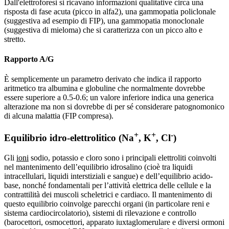
Dall'elettroforesi si ricavano informazioni qualitative circa una
risposta di fase acuta (picco in alfa2), una gammopatia policlonale
(suggestiva ad esempio di FIP), una gammopatia monoclonale
(suggestiva di mieloma) che si caratterizza con un picco alto e
stretto.
Rapporto A/G
È semplicemente un parametro derivato che indica il rapporto
aritmetico tra albumina e globuline che normalmente dovrebbe
essere superiore a 0.5-0.6; un valore inferiore indica una generica
alterazione ma non si dovrebbe di per sé considerare patognomonico
di alcuna malattia (FIP compresa).
+
+
-
Equilibrio idro-elettrolitico (Na
, K
, Cl
)
Gli
ioni
sodio, potassio e cloro sono i principali elettroliti coinvolti
nel mantenimento dell’equilibrio idrosalino (cioè tra liquidi
intracellulari, liquidi interstiziali e sangue) e dell’equilibrio acido-
base, nonché fondamentali per l’attività elettrica delle cellule e la
contrattilità dei muscoli scheletrici e cardiaco. Il mantenimento di
questo equilibrio coinvolge parecchi organi (in particolare reni e
sistema cardiocircolatorio), sistemi di rilevazione e controllo
(barocettori, osmocettori, apparato iuxtaglomerulare e diversi ormoni