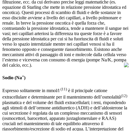
filtrazione, ecc. da cui derivano precise leggi matematiche (es.
equazione di Starling che mette in relazione pressione idrostatica ed
oncotica). Questi processi di scambio di fluidi e delle sostanze in
esso disciolte avviene a livello dei capillari, a livello polmonare e
renale. In breve la pressione oncotica è quella forza che,
contrastando la pressione idrostatica, tende a mantenere il sangue nei
vasi; nei capillari arteriosi la differenza tra queste forze è a favore
della pressione idrostatica per cui si ha fuoriuscita di fluidi e soluti
verso lo spazio interstiziale mentre nei capillari venosi si ha il
fenomeno opposto e conseguente riassorbimento. Esistono anche
meccanismi attivi di passaggio di ioni e molecole dalla cellula verso
l’esterno e viceversa con consumo di energia (pompe Na/K, pompa
del calcio, ecc.).
+
Sodio (Na
)
(11)
Espresso solitamente in mmol/l
è il principale catione
(12)
extracellulare e determinante per il mantenimento dell’osmolalità
plasmatica e del volume dei fluidi extracellulari; i reni, rispondendo
agli stimoli di dell’ormone antidiuretico (ADH) e dell’aldosterone la
cui secrezione è regolata da un complesso meccanismo di sensori
(osmocettori, barocettori, apparato juxtaglomerulare e RAAS)
cruciali nel mantenimento di tale equilibrio attraverso il
riassorbimento/escrezione di sodio ed acqua. L’interpretazione del