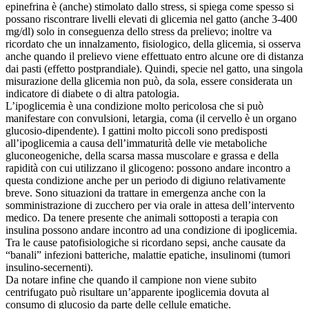
epinefrina è (anche) stimolato dallo stress, si spiega come spesso si
possano riscontrare livelli elevati di glicemia nel gatto (anche 3-400
mg/dl) solo in conseguenza dello stress da prelievo; inoltre va
ricordato che un innalzamento, fisiologico, della glicemia, si osserva
anche quando il prelievo viene effettuato entro alcune ore di distanza
dai pasti (effetto postprandiale). Quindi, specie nel gatto, una singola
misurazione della glicemia non può, da sola, essere considerata un
indicatore di diabete o di altra patologia.
L’ipoglicemia è una condizione molto pericolosa che si può
manifestare con convulsioni, letargia, coma (il cervello è un organo
glucosio-dipendente). I gattini molto piccoli sono predisposti
all’ipoglicemia a causa dell’immaturità delle vie metaboliche
gluconeogeniche, della scarsa massa muscolare e grassa e della
rapidità con cui utilizzano il glicogeno: possono andare incontro a
questa condizione anche per un periodo di digiuno relativamente
breve. Sono situazioni da trattare in emergenza anche con la
somministrazione di zucchero per via orale in attesa dell’intervento
medico. Da tenere presente che animali sottoposti a terapia con
insulina possono andare incontro ad una condizione di ipoglicemia.
Tra le cause patofisiologiche si ricordano sepsi, anche causate da
“banali” infezioni batteriche, malattie epatiche, insulinomi (tumori
insulino-secernenti).
Da notare infine che quando il campione non viene subito
centrifugato può risultare un’apparente ipoglicemia dovuta al
consumo di glucosio da parte delle cellule ematiche.