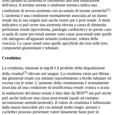
fonti parlano di azotemia in riferimento alla sola misurazione
dell'urea). Il termine uremia o sindrome uremica indica una
(2)
condizione di severa azotemia con accumulo di tossine uremiche
.
L’azotemia è una condizione normalmente associata ad un danno
renale ma la sua origine può anche essere pre e post renale. A titolo
indicativo si può avere una azotemia elevata a causa di diminuita
perfusione renale (ipovolemia, patologie cardiache) e in questo caso
si parla di cause pre-renali mentre sono cause post-renali tutte quelle
che attengono all'apparato urinario (ostruzione, rottura della
vescica). Le cause renali sono quelle specifiche dei reni nelle loro
componenti glomerulare e tubulare.
Creatinina
La creatinina, misurata in mg/dl è il prodotto della degradazione
(3)
della creatina
rilevato nel sangue. La creatinina viene poi filtrata
dai glomeruli renali con minimo riassorbimento a livello tubulare ed
escreta con le urine. L’aumento della creatininemia è normalmente
associata ad una condizione di insufficienza renale cronica o acuta:
(4)
la stadiazione del danno renale è dato dato da IRIS
ma può anche
può anche indicare una causa post-renale (quale ad esempio
un'ostruzione uretrale/ureterale). Il valore di creatinina è influenzato
dalla massa muscolare per cui animali molto magri, anziani o
cachettici possono presentare valori falsamente bassi pure in