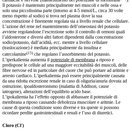
Il potassio è mantenuto principalmente nei muscoli e nelle ossa e
solo una piccolissima parte (intorno ai 4-5 mmol/L, circa 30 volte
meno rispetto al sodio) si trova nel plasma dove la sua
concentrazione è finemente regolata sia a livello renale che cellulare.
L’azione del rene nel mantenimento dell’omeostasi del potassio
avviene regolandone l’escrezione sotto il controllo di ormoni quali
l’aldosterone e diversi altri fattori dipendenti dalla concentrazione
sodio/potassio, dall’acidità, ecc. mentre a livello cellulare
(traslocazione) è mediata principalmente da insulina e
(15)
catecolamine
che regolano l’assorbimento del potassio.
L’iperkaliemia aumenta il
potenziale di membrana
a riposo e
predispone le cellule ad una maggiore eccitabilità dei muscoli, delle
fibre nervose ed in particolare del cuore che può portare ad aritmie e
arresto cardiaco. L’iperkaliemia può essere principalmente causata
da una ridotta escrezione renale in caso di oliguria/anuria dovuta ad
ostruzione, ipoaldosteronismo (malattia di Addison, cause
iatrogene), alterazioni dell’equilibrio acido base.
L’ipokaliemia ha l’effetto opposto di abbassare il potenziale di
membrana a riposo causando debolezza muscolare e aritmie. Le
cause di questa condizione sono diverse e tra queste si possono
ricordare perdite gastrointestinali e renali e l’uso di diuretici.
-
Cloro (Cl
)