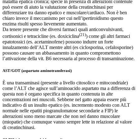
malattia epatica cronica; specie in presenza di alterazioni contenute
può essere di aiuto la valutazione della creatinchinasi per
differenziare tra danno epatico e muscolare/cardiaco. Non è ben
chiaro invece il meccanismo per cui nell’ipertiroidismo questo
enzima risulti spesso lievemente aumentato.
Da tenere presente che diversi farmaci quali anticonvulsivanti,
(21)
cortisonici e tetracicline (es. doxiciclina
) come gli altri farmaci
epatotossici (es. acetaminofene) possono indurre un forte
innalzamento dell’ALT mentre altri (es ciclosporina, cefalosporine)
possono causare un abbassamento in quanto compromettono
l’attivazione della vit. B6 necessaria al processo di transaminazione.
AST/GOT (aspartato aminotransferasi)
È una transaminasi (presente a livello citosolico e mitocondriale)
come l’ALT che agisce sull’aminoacido aspartato ma a differenza di
questa non è organo specifica in quanto contenuta in alte
concentrazioni nei muscoli. Sebbene nel gatto appaia essere più
indicativo di un insulto epatico (es. incremento modesto con ALT
normale nelle epatiti piogranulomatose secondarie a FIP) le
alterazioni sono meno marcate che non nel danno muscolare
(miopatie) che comunque vanno sempre lette in relazione al valore
di creatinchinasi.