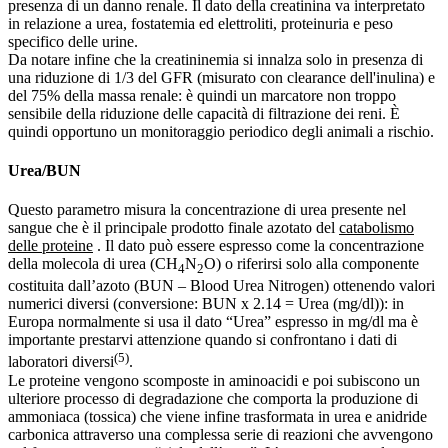
presenza di un danno renale. Il dato della creatinina va interpretato
in relazione a urea, fostatemia ed elettroliti, proteinuria e peso
specifico delle urine.
Da notare infine che la creatininemia si innalza solo in presenza di
una riduzione di 1/3 del GFR (misurato con clearance dell'inulina) e
del 75% della massa renale: è quindi un marcatore non troppo
sensibile della riduzione delle capacità di filtrazione dei reni. È
quindi opportuno un monitoraggio periodico degli animali a rischio.
Urea/BUN
Questo parametro misura la concentrazione di urea presente nel
sangue che è il principale prodotto finale azotato del
catabolismo
delle proteine
. Il dato può essere espresso come la concentrazione
della molecola di urea (CH
N
O) o riferirsi solo alla componente
4
2
costituita dall’azoto (BUN – Blood Urea Nitrogen) ottenendo valori
numerici diversi (conversione: BUN x 2.14 = Urea (mg/dl)): in
Europa normalmente si usa il dato “Urea” espresso in mg/dl ma è
importante prestarvi attenzione quando si confrontano i dati di
(5)
laboratori diversi
.
Le proteine vengono scomposte in aminoacidi e poi subiscono un
ulteriore processo di degradazione che comporta la produzione di
ammoniaca (tossica) che viene infine trasformata in urea e anidride
carbonica attraverso una complessa serie di reazioni che avvengono