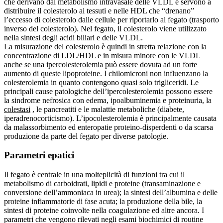
che derivano dal metabolismo intravasale delle VLDL e servono a
distribuire il colesterolo ai tessuti e nelle HDL che “drenano”
l’eccesso di colesterolo dalle cellule per riportarlo al fegato (trasporto
inverso del colesterolo). Nel fegato, il colesterolo viene utilizzato
nella sintesi degli acidi biliari e delle VLDL.
La misurazione del colesterolo è quindi in stretta relazione con la
concentrazione di LDL/HDL e in misura minore con le VLDL
anche se una ipercolesterolemia può essere dovuta ad un forte
aumento di queste lipoproteine. I chilomicroni non influenzano la
colesterolemia in quanto contengono quasi solo trigliceridi. Le
principali cause patologiche dell’ipercolesterolemia possono essere
la sindrome nefrosica con edema, ipoalbuminemia e proteinuria, la
colestasi
, le pancreatiti e le malattie metaboliche (diabete,
iperadrenocorticismo). L’ipocolesterolemia è principalmente causata
da malassorbimento ed enteropatie proteino-disperdenti o da scarsa
produzione da parte del fegato per diverse patologie.
Parametri epatici
Il fegato è centrale in una molteplicità di funzioni tra cui il
metabolismo di carboidrati, lipidi e proteine (transaminazione e
conversione dell’ammoniaca in urea); la sintesi dell’albumina e delle
proteine infiammatorie di fase acuta; la produzione della bile, la
sintesi di proteine coinvolte nella coagulazione ed altre ancora. I
parametri che vengono rilevati negli esami biochimici di routine