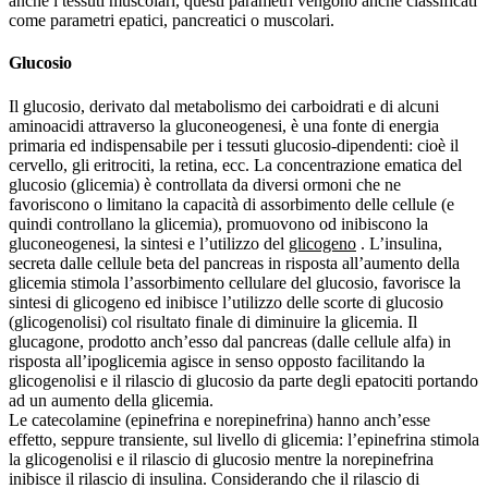
anche i tessuti muscolari, questi parametri vengono anche classificati
come parametri epatici, pancreatici o muscolari.
Glucosio
Il glucosio, derivato dal metabolismo dei carboidrati e di alcuni
aminoacidi attraverso la gluconeogenesi, è una fonte di energia
primaria ed indispensabile per i tessuti glucosio-dipendenti: cioè il
cervello, gli eritrociti, la retina, ecc. La concentrazione ematica del
glucosio (glicemia) è controllata da diversi ormoni che ne
favoriscono o limitano la capacità di assorbimento delle cellule (e
quindi controllano la glicemia), promuovono od inibiscono la
gluconeogenesi, la sintesi e l’utilizzo del
glicogeno
. L’insulina,
secreta dalle cellule beta del pancreas in risposta all’aumento della
glicemia stimola l’assorbimento cellulare del glucosio, favorisce la
sintesi di glicogeno ed inibisce l’utilizzo delle scorte di glucosio
(glicogenolisi) col risultato finale di diminuire la glicemia. Il
glucagone, prodotto anch’esso dal pancreas (dalle cellule alfa) in
risposta all’ipoglicemia agisce in senso opposto facilitando la
glicogenolisi e il rilascio di glucosio da parte degli epatociti portando
ad un aumento della glicemia.
Le catecolamine (epinefrina e norepinefrina) hanno anch’esse
effetto, seppure transiente, sul livello di glicemia: l’epinefrina stimola
la glicogenolisi e il rilascio di glucosio mentre la norepinefrina
inibisce il rilascio di insulina. Considerando che il rilascio di