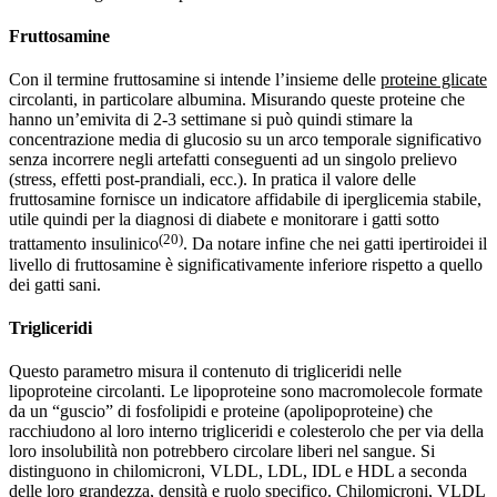
Fruttosamine
Con il termine fruttosamine si intende l’insieme delle
proteine glicate
circolanti, in particolare albumina. Misurando queste proteine che
hanno un’emivita di 2-3 settimane si può quindi stimare la
concentrazione media di glucosio su un arco temporale significativo
senza incorrere negli artefatti conseguenti ad un singolo prelievo
(stress, effetti post-prandiali, ecc.). In pratica il valore delle
fruttosamine fornisce un indicatore affidabile di iperglicemia stabile,
utile quindi per la diagnosi di diabete e monitorare i gatti sotto
(20)
trattamento insulinico
. Da notare infine che nei gatti ipertiroidei il
livello di fruttosamine è significativamente inferiore rispetto a quello
dei gatti sani.
Trigliceridi
Questo parametro misura il contenuto di trigliceridi nelle
lipoproteine circolanti. Le lipoproteine sono macromolecole formate
da un “guscio” di fosfolipidi e proteine (apolipoproteine) che
racchiudono al loro interno trigliceridi e colesterolo che per via della
loro insolubilità non potrebbero circolare liberi nel sangue. Si
distinguono in chilomicroni, VLDL, LDL, IDL e HDL a seconda
delle loro grandezza, densità e ruolo specifico. Chilomicroni, VLDL