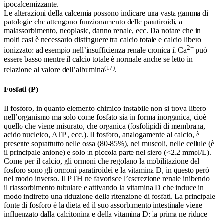
ipocalcemizzante.
Le alterazioni della calcemia possono indicare una vasta gamma di
patologie che attengono funzionamento delle paratiroidi, a
malassorbimento, neoplasie, danno renale, ecc. Da notare che in
molti casi è necessario distinguere tra calcio totale e calcio libero
2+
ionizzato: ad esempio nell’insufficienza renale cronica il Ca
può
essere basso mentre il calcio totale è normale anche se letto in
(17)
relazione al valore dell’albumina
.
Fosfati (P)
Il fosforo, in quanto elemento chimico instabile non si trova libero
nell’organismo ma solo come fosfato sia in forma inorganica, cioè
quello che viene misurato, che organica (fosfolipidi di membrana,
acido nucleico,
ATP
, ecc.). Il fosforo, analogamente al calcio, è
presente soprattutto nelle ossa (80-85%), nei muscoli, nelle cellule (è
il principale anione) e solo in piccola parte nel siero (<2.2 mmol/L).
Come per il calcio, gli ormoni che regolano la mobilitazione del
fosforo sono gli ormoni paratiroidei e la vitamina D, in questo però
nel modo inverso. Il PTH ne favorisce l’escrezione renale inibendo
il riassorbimento tubulare e attivando la vitamina D che induce in
modo indiretto una riduzione della ritenzione di fosfati. La principale
fonte di fosforo è la dieta ed il suo assorbimento intestinale viene
influenzato dalla calcitonina e della vitamina D: la prima ne riduce