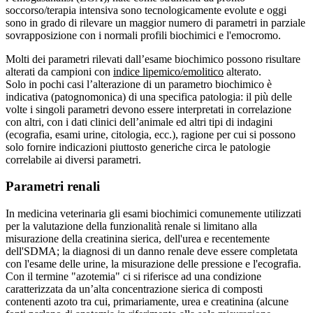
soccorso/terapia intensiva sono tecnologicamente evolute e oggi
sono in grado di rilevare un maggior numero di parametri in parziale
sovrapposizione con i normali profili biochimici e l'emocromo.
Molti dei parametri rilevati dall’esame biochimico possono risultare
alterati da campioni con
indice lipemico/emolitico
alterato.
Solo in pochi casi l’alterazione di un parametro biochimico è
indicativa (patognomonica) di una specifica patologia: il più delle
volte i singoli parametri devono essere interpretati in correlazione
con altri, con i dati clinici dell’animale ed altri tipi di indagini
(ecografia, esami urine, citologia, ecc.), ragione per cui si possono
solo fornire indicazioni piuttosto generiche circa le patologie
correlabile ai diversi parametri.
Parametri renali
In medicina veterinaria gli esami biochimici comunemente utilizzati
per la valutazione della funzionalità renale si limitano alla
misurazione della creatinina sierica, dell'urea e recentemente
dell'SDMA; la diagnosi di un danno renale deve essere completata
con l'esame delle urine, la misurazione delle pressione e l'ecografia.
Con il termine "azotemia" ci si riferisce ad una condizione
caratterizzata da un’alta concentrazione sierica di composti
contenenti azoto tra cui, primariamente, urea e creatinina (alcune